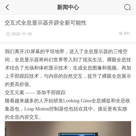
新闻中心
交互式全息显示器开辟全新可能性
611
2022-11-16
我们离开2D屏幕的平坦地带，进入了全息显示器的三维空
间，全息显示器将科幻世界带入到了现实生活。裸眼全息技
术结合了光场和体积显示技术，生成全息图像和视频。再加
上手部跟踪技术，与内容的自然交互，提升了裸眼全息展示
的更高价值。
交互元素 —— 添加手部跟踪
随着越来越多的人开始研发Looking Glass全息捕捉和全息收
集器包，Leap Motion控制器也包括在其中。接近更有实感
的全息内容交互。