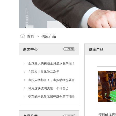
首页
供应产品
>
新闻中心
供应产品
全球最大的裸眼全息显示器来啦！
在现实世界体验二次元
虚拟人物都有了，虚拟动物也要有
利用这块玻璃克隆一个你自己
交互式全息显示器开辟全新可能性
深圳触摸投