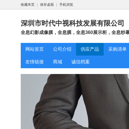
收藏本页
|
保存桌面
|
手机浏览
深圳市时代中视科技发展有限公司
全息幻影成像膜，全息膜，全息360展示柜，全息纱幕
网站首页
公司介绍
供应产品
采购清单
友情链接
商城
诚信档案