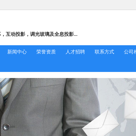
，互动投影，调光玻璃及全息投影...
新闻中心
荣誉资质
人才招聘
联系方式
公司