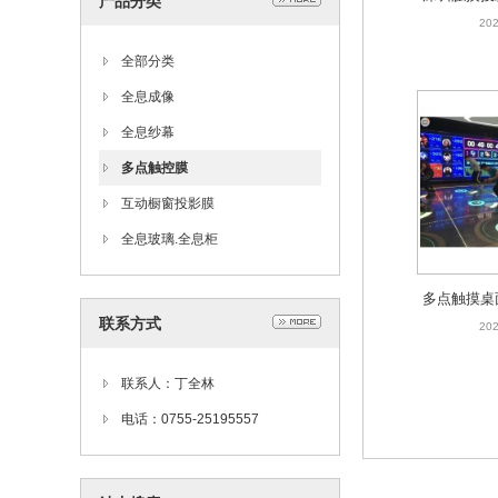
产品分类
投影系统
202
全部分类
全息成像
全息纱幕
多点触控膜
互动橱窗投影膜
全息玻璃.全息柜
多点触摸桌
联系方式
202
联系人：丁全林
电话：0755-25195557