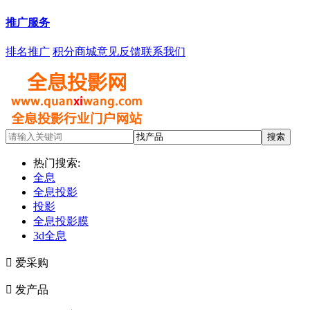
推广服务
排名推广
积分商城
意见反馈
联系我们
热门搜索:
全息
全息投影
投影
全息投影膜
3d全息

爱采购

发产品