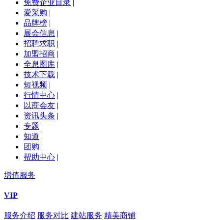
免费企业目录
|
爱采购
|
品牌榜
|
展会信息
|
招聘求职
|
加盟招商
|
全息图库
|
技术下载
|
短视频
|
行情中心
|
以商会友
|
资讯头条
|
专题
|
知道
|
团购
|
帮助中心
|
增值服务
VIP
服务介绍
服务对比
建站服务
精美商铺