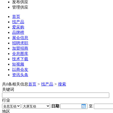
发布供应
管理供应
首页
找产品
爱采购
品牌榜
展会信息
招聘求职
加盟招商
全息图库
技术下载
短视频
以商会友
资讯头条
共
0
条相关信息
首页
>
找产品
>
搜索
关键词
行业
日期
至
地区