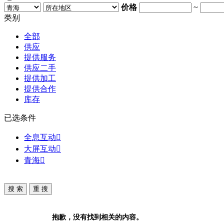
价格
~
类别
全部
供应
提供服务
供应二手
提供加工
提供合作
库存
已选条件
全息互动

大屏互动

青海

抱歉，没有找到相关的内容。