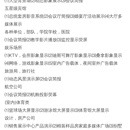
⑴大型背景墙⑵动态影象展示⑶会议简报
五星级宾馆
⑴总统套房影音系统⑵会议厅简报⑶婚宴厅活动展示⑷大厅多
媒体展示
各种单位，部队，学院学校，医院
⑴会议简报⑵教学影片播放⑶监控显示荧屏
娱乐场所
⑴KTV，会所影象显示⑵迪斯可舞厅影象显示⑶桑拿影象显示
⑷网络，游戏影象显示⑸室内广告载体，夜间室外广告载体
旅游局，旅行社
⑴动态风景演示屏⑵会议简报
航空公司
⑴会议简报⑵机舱投影荧幕
(室内)体育类
⑴篮球场大屏显示⑵游泳馆大屏显示⑶体育馆大屏显示
设计，房产公司
⑴销售展示中心产品演示⑵精装样品房家庭多媒体广场⑶别墅