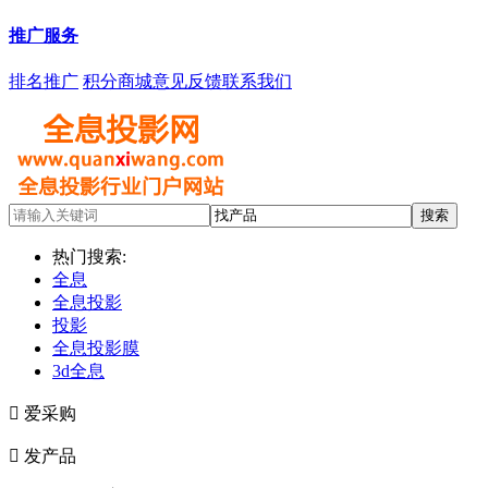
推广服务
排名推广
积分商城
意见反馈
联系我们
热门搜索:
全息
全息投影
投影
全息投影膜
3d全息

爱采购

发产品