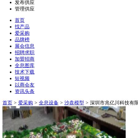
发布供应
管理供应
首页
找产品
爱采购
品牌榜
展会信息
招聘求职
加盟招商
全息图库
技术下载
短视频
以商会友
资讯头条
首页
>
爱采购
>
全息设备
>
沙盘模型
>
深圳市兆亿川科技有