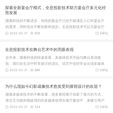
浸式体验感，给顾客带来不一样的视觉感受。通过5D全息投影宴
探索全新宴会厅模式，全息投影技术助力宴会厅多元化经
会厅，不仅能够呈现出
营发展
随着科技的不断进步，传统的宴会厅已经不能满足人们对宴会厅
的需求，同时也在不断创新和进步。全息投影技术可以为宴会厅
带来全新的体验。1、全息投影可以打造沉浸式主题，以全息投影
2023-03-21
659
0评论
技术为基础，打造出3D数字主题舞台，营造出真实、震撼、逼
真、梦幻、科技感十足的视觉效果。2、全息投影技术可以打造沉
全息投影技术在舞台艺术中的亮眼表现
浸式互动游戏，比如“
近年来，随着科技的快速发展，多媒体技术开始与舞台表演接
轨，我们在生活中时常探讨的演出、综艺中也经常会出现多媒体
技术的身影，其中全息投影技术因其震撼的展示手段，在各大舞
2023-03-21
686
0评论
台演出、综艺表演中都有着十分亮眼的表现。全息投影技术的实
现方式多种多样，在舞台发布会中，常用到的是45度全息幻影成
为什么现如今幻影成像技术愈发受到展馆设计的欢迎？
像，它不仅能呈现华丽的
随着多媒体技术的不断发展，很多展馆展厅创新了展示的方式，
将交互功能和视效强烈的多媒体使用在展厅建设中，来吸引用户
的注意力，全息幻影成像如今愈发受到展馆设计的欢迎，我们今
2023-03-21
534
0评论
天就来聊聊其中的原由： 在不同风格的展馆建设中，使用的