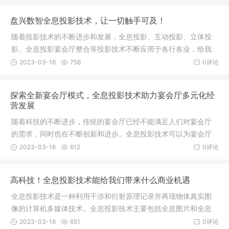
多媒体类型也不同，在现代化的红色主题展馆中会使用到幻影成
盘兴数智全息投影技术，让一切触手可及！
像技术，将实景与虚拟
随着投影技术的不断进步和发展，全息投影、互动投影、立体投
影、全息投影宴会厅整合等投影技术不断应用于各行各业，给我
们的生活带来了许多变化和美好。盘兴数智围绕产业元宇宙、空
2023-03-16
756
0评论
间交互、算法三大板块，主要为顾客提供：全息视觉创意、沉浸
式交互技术、智慧文旅、全息数字人、全息显示、3D图像引擎、
探索全新宴会厅模式，全息投影技术助力宴会厅多元化经
数字乡村、数字博物馆
营发展
随着科技的不断进步，传统的宴会厅已经不能满足人们对宴会厅
的需求，同时也在不断创新和进步。全息投影技术可以为宴会厅
带来全新的体验。1、全息投影可以打造沉浸式主题，以全息投影
2023-03-16
612
0评论
技术为基础，打造出3D数字主题舞台，营造出真实、震撼、逼
真、梦幻、科技感十足的视觉效果。2、全息投影技术可以打造沉
高科技！全息投影技术能给我们带来什么商业机遇
浸式互动游戏，比如“
全息投影技术是一种利用干涉和衍射原理记录并再现物体真实图
像的计算机多媒体技术。全息投影技术主要包括全息图片和全息
视频两种。全息图片是将三维实物进行多维信息叠加，通过特殊
2023-03-16
651
0评论