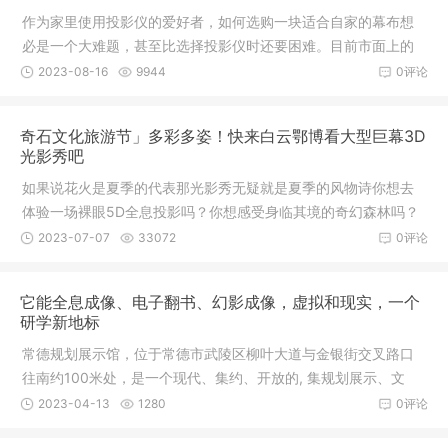
作为家里使用投影仪的爱好者，如何选购一块适合自家的幕布想
必是一个大难题，甚至比选择投影仪时还要困难。目前市面上的
投影幕布种类繁多，价格也是从几百到上万不等，实在是让人挑
2023-08-16
9944
0评论
选的眼花缭乱。今天我们就来看一下，效果和性价比都十分不错
的一款灰色抗光幕布的实际效果究竟如何。首先我们来看一下抗
奇石文化旅游节」多彩多姿！快来白云鄂博看大型巨幕3D
光幕的原理：说起抗光
光影秀吧
如果说花火是夏季的代表那光影秀无疑就是夏季的风物诗你想去
体验一场裸眼5D全息投影吗？你想感受身临其境的奇幻森林吗？
你想走进造型各异的奇酷王国吗？你想到大型夜间网红地打卡
2023-07-07
33072
0评论
吗？你想......所有你想的全都可以实现！！7月6日——8月5日每
晚9：00草原英雄小姐妹展览馆大型巨幕3D光影秀震撼来袭这些
它能全息成像、电子翻书、幻影成像，虚拟和现实，一个
以往只能在科幻电影中
研学新地标
常德规划展示馆，位于常德市武陵区柳叶大道与金银街交叉路口
往南约100米处，是一个现代、集约、开放的, 集规划展示、文
化、教育、休闲等多功能于一体的综合性展馆。展示馆建筑面积1
2023-04-13
1280
0评论
0000平方米，布展面积7600平方米，以“泛湘西北现代化区域中