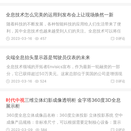
的拍摄、记录和后期处理制作而成，其原理就是将真实的三维实
物通过特殊的设备进行加工处理，把其变成一种以二维平面为基
全息技术怎么完美的运用到发布会上让现场焕然一新
础的虚拟图像。全息投
随着科技的不断发展，各种智能科技的应用给人们生活带来了便
利，其中全息技术也越来越受到人们的关注。全息技术可以将任
何物体通过电脑制作成三维图像，通过摄像头和数据处理器进行
2023-03-16
457
0评论
采集，然后进行数据处理，最后将这些立体图像实时地叠加到一
幅真的物体上，就好像这件东西“活”了起来一样，全息技术应用非
尖端全息抬头显示器是驾驶员仪表的未来
常广泛。其实人们
全息技术领域的开拓者Envisics宣布，作为最新一轮融资的一部
分，它已获得超过50万美元。这家总部位于英国的公司是增强现
实抬头显示器（AR HUD）的领导者，该功能即将在2024年凯迪
2023-03-16
524
0评论
拉克Lyriq中首次亮相。在该公司的前投资者现代摩比斯（Hyund
ai Mobis）的带领下，Envisics还获得了捷豹路虎（JLR）旗下的
时代中视
三维立体幻影成像透明柜 金字塔360度3D全息
Stellantis和InMotion
展示柜
360度全息立体成像品名称：360度立体投影 立体投影系统 空中
成像产品规格：非标准尺寸，可以根据需要定制核心设备：显示
系统中控系统投影设备无线控制无缝拼接应用方向：科技馆、博
2023-03-09
584
0评论