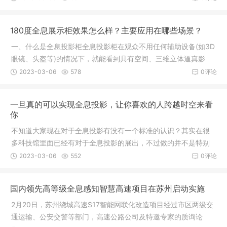
物馆、展会吸引人气之用展示户型图单品珠宝高档手表汽车手机
等贵重物品建筑设计，古迹复原、产品互动演示，港口物流，道
180度全息展示柜效果怎么样？主要应用在哪些场景？
路桥梁、流程模拟，应
一、什么是全息投影柜全息投影柜在观众不用任何辅助设备(如3D
眼镜、头盔等)的情况下，就能看到具有空间、三维立体逼真影
像。影像中事物即可以凸出于画面之外，也可以深藏于画面之
2023-03-06
578
0评论
中。色彩艳丽、层次分明、栩栩如生、活灵活现，是真正实现三
维立体影像。成像原理与幻影成像相同，仅在用途上突出了产品
一旦真的可以实现全息投影，让你喜欢的人跨越时空来看
展示模块，并在成像方向
你
不知道大家现在对于全息投影有没有一个标准的认识？其实在很
多科技馆里面已经有对于全息投影的展出，不过做的并不是特别
完美，只能够模仿出来一些建筑，并不能够模仿出人形。有一个
2023-03-06
552
0评论
外国网友曾经提出过这么一个理论，就是在未来一旦实现了全息
投影，那么会不会让人们感觉自己身边就有很多的人陪伴着自己
国内领先高等级全息感知智慧高速项目在苏州启动实施
呢，要是实现了全息投
2月20日，苏州绕城高速S17智能网联化改造项目经过市区两级交
通运输、公安交警等部门，高速公路公司及特邀专家的质询论