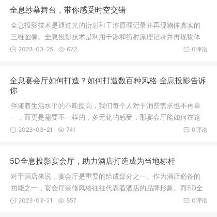
心城市”为展示主题，共分四层，一层以“印象常德”为主题；二层
全息纱幕舞台，带你感受时空交错
以“武陵风华”为
全息投影技术是通过光的衍射和干涉原理记录并再现物体真实的
三维图像。全息投影技术是利用干涉和衍射原理记录并再现物体
真实的三维图像的技术，它可以将物体的真实图像以影像、全息
2023-03-25
672
0评论
图、光波甚至虚拟图像的形式再现出来。全息投影技术可以被应
用在多个领域，其中，全息纱幕舞台就是其中之一。全息纱幕舞
全息宴会厅如何打造？如何打造数百种风格 全息投影告诉
台采用 LED屏幕，利用
你
伴随着生活水平的不断提高，我们每个人对于消费需求也不再单
一，而更是需要不一样的，多元化的感受，那宴会厅能如何在这
之中独立展现出自己的个性呢？那就让我们来看看全息宴会厅如
2023-03-21
741
0评论
何打造吧。通过全息投影技术将制作好的3D虚拟场景投影在婚宴
现场即可，数百种风格自由切换。不需要豪华的装修，繁琐的布
5D全息投影宴会厅，助力酒店打造成为当地标杆
置，只需一块白墙就可
对于酒店来说，宴会厅是重要的组成部分之一。作为酒店必备的
功能之一，宴会厅装修风格往往代表着酒店的品牌形象。而5D全
息投影宴会厅是一个能营造沉浸式体验感的系统，它在传统投影
2023-03-21
857
0评论
技术上进行了升级改造。5D全息投影宴会厅能为顾客打造一个沉