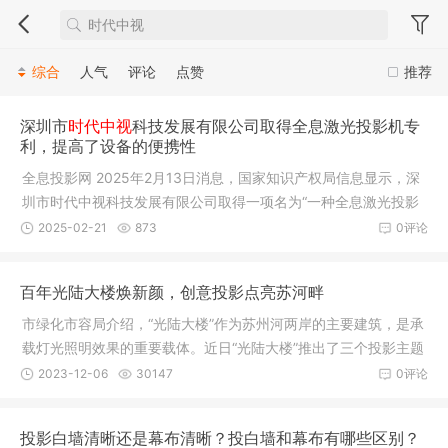
综合
人气
评论
点赞
推荐
深圳市
时代中视
科技发展有限公司取得全息激光投影机专
利，提高了设备的便携性
全息投影网 2025年2月13日消息，国家知识产权局信息显示，深
圳市时代中视科技发展有限公司取得一项名为“一种全息激光投影
机”的专利，授权公告号CN 222439828 U，申请日期为2023年1
2025-02-21
873
0评论
2月。专利摘要显示，本实用新型涉及投影技术领域，公开了一种
全息激光投影机，包括机体，所述机体的底部设置有伸缩组件，
百年光陆大楼焕新颜，创意投影点亮苏河畔
所述伸缩组件设置于
市绿化市容局介绍，“光陆大楼”作为苏州河两岸的主要建筑，是承
载灯光照明效果的重要载体。近日“光陆大楼”推出了三个投影主题
作品，点亮“一江一河”滨水公共空间，提升观者的体验感和沉浸
2023-12-06
30147
0评论
感，打造“城市文化生活休闲带”。详见↓视频时长：1分26秒HIST
ORY光陆历史—百年光陆焕新颜光陆大楼曾为光陆大戏院，落成
投影白墙清晰还是幕布清晰？投白墙和幕布有哪些区别？
于1928年