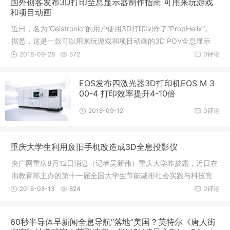
国外创客发布3D打印全息显示器制作指南 可用来玩游戏
星舰”和克林贡战
和项目动画
近日，名为“Gelstronic”的用户使用3D打印制作了“PropHelix”。
据悉，这是一款可以用来玩游戏和项目动画的3D POV全息显示
器。显示屏由LED旋转螺旋线组成，以产生惊人的3D图像。整个
2018-09-28
572
0评论
显示器共用了144个LED。现在，我们不知道真实姓名的制造者已
经讲解了一个组装过程，使用由144个LED旋转螺旋线组成的3D
EOS发布四激光器3D打印机EOS M 3
POV全息显示器。虽然
00-4 打印效率提升4-10倍
2018-09-12
0评论
重庆大学生利用废旧手机改造成3D全息投影仪
央广网重庆8月12日消息（记者吴新伟）重庆大学昨披露，近日在
由教育部主办的第十一届全国大学生节能减排社会实践与科技竞
赛决赛中，该校共有6件作品获一等奖，另获金奖的“利用废旧手
2018-08-13
824
0评论
机改造3D全息投影仪”更是引人注目。据悉，全国大学生节能减排
社会实践与科技竞赛是全国高校能源动力领域最有影响的学生赛
60秒半导体早新闻全息导航“落地”美国？英特尔《唐人街
事。本届大赛吸引