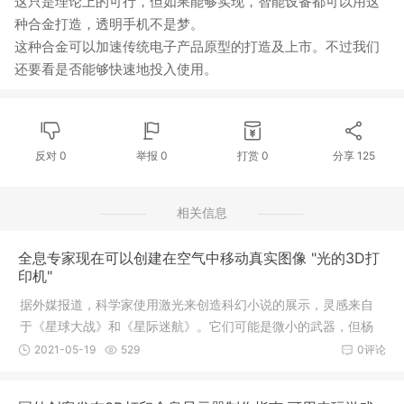
这只是理论上的可行，但如果能够实现，智能设备都可以用这
种合金打造，透明手机不是梦。
这种合金可以加速传统电子产品原型的打造及上市。不过我们
还要看是否能够快速地投入使用。
反对
0
举报 0
打赏
0
分享
125
相关信息
全息专家现在可以创建在空气中移动真实图像 "光的3D打
印机"
据外媒报道，科学家使用激光来创造科幻小说的展示，灵感来自
于《星球大战》和《星际迷航》。它们可能是微小的武器，但杨
百翰大学的全息研究小组已经想出了如何创造光剑--绿色的是尤
2021-05-19
529
0评论
达，红色的是达斯·维达，自然，有实际的发光光束从它们身上升
起。受科幻小说展示的启发，研究人员还设计了同样小的“企业号