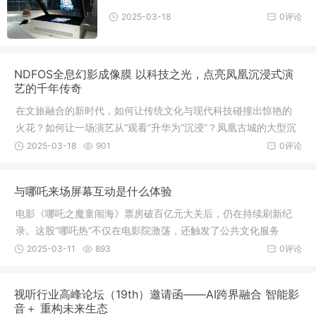
2025-03-18
0评论
NDFOS全息幻影成像膜 以科技之光，点亮凤凰沉浸式演
艺的千年传奇
在文旅融合的新时代，如何让传统文化与现代科技碰撞出惊艳的
火花？如何让一场演艺从“观看”升华为“沉浸”？凤凰古城的大型沉
浸式实景演出，凤凰沉浸式演艺场地给出了答案——借助NDFOS
2025-03-18
901
0评论
品牌全息幻影成像膜，这座千年古城的故事被赋予了超越想象的
视觉生命力，为观众开启了一场穿越时空的奇幻之旅。当千年凤
与哪吒来场屏幕互动是什么体验
凰遇见未来科技
电影《哪吒之魔童闹海》票房破百亿元大关后，仍在持续刷新纪
录。这股“哪吒热”不仅在电影院激荡，还触发了公共文化服务
的“新玩法”。近期，浙江省文化馆主办的“文艺赋美”盲盒音乐会第
2025-03-11
893
0评论
七季（简称“盲盒音乐会”）频频“出圈”，哪吒、悟空等IP形象跃上
商圈大屏，与民乐演奏互为应和。活动不仅成为市民和游客的热
视听行业高峰论坛（19th）邀请函——AI跨界融合 智能影
门打卡点
音＋ 重构未来生态