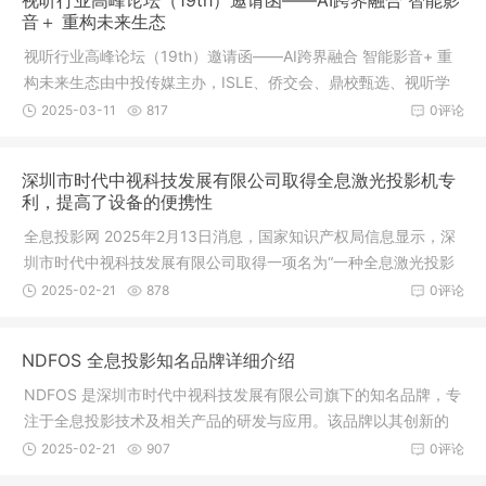
视听行业高峰论坛（19th）邀请函——AI跨界融合 智能影
门打卡点
音＋ 重构未来生态
视听行业高峰论坛（19th）邀请函——AI跨界融合 智能影音+ 重
构未来生态由中投传媒主办，ISLE、侨交会、鼎校甄选、视听学
院联合协办，携手环球视听网、中国投影网、Audio160音响网、
2025-03-11
817
0评论
教育装备网、LED大屏网、《视听中国》等权威媒体共同打造的视
听行业高峰论坛，将于2025年3月7日在中国·深圳国际会展中心
深圳市时代中视科技发展有限公司取得全息激光投影机专
（宝安）盛大启幕。
利，提高了设备的便携性
全息投影网 2025年2月13日消息，国家知识产权局信息显示，深
圳市时代中视科技发展有限公司取得一项名为“一种全息激光投影
机”的专利，授权公告号CN 222439828 U，申请日期为2023年1
2025-02-21
878
0评论
2月。专利摘要显示，本实用新型涉及投影技术领域，公开了一种
全息激光投影机，包括机体，所述机体的底部设置有伸缩组件，
NDFOS 全息投影知名品牌详细介绍
所述伸缩组件设置于
NDFOS 是深圳市时代中视科技发展有限公司旗下的知名品牌，专
注于全息投影技术及相关产品的研发与应用。该品牌以其创新的
全息膜、全息玻璃等产品在行业内享有盛誉，广泛应用于广告、
2025-02-21
907
0评论
展览、娱乐、教育等多个领域。以下是关于 NDFOS 品牌的主要