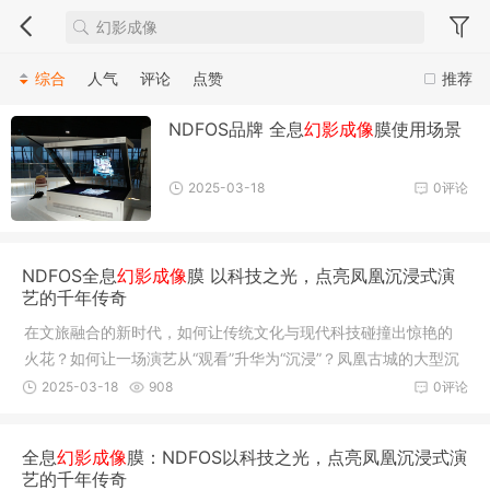
综合
人气
评论
点赞
推荐
NDFOS品牌 全息
幻影成像
膜使用场景
2025-03-18
0评论
NDFOS全息
幻影成像
膜 以科技之光，点亮凤凰沉浸式演
艺的千年传奇
在文旅融合的新时代，如何让传统文化与现代科技碰撞出惊艳的
火花？如何让一场演艺从“观看”升华为“沉浸”？凤凰古城的大型沉
浸式实景演出，凤凰沉浸式演艺场地给出了答案——借助NDFOS
2025-03-18
908
0评论
品牌全息幻影成像膜，这座千年古城的故事被赋予了超越想象的
视觉生命力，为观众开启了一场穿越时空的奇幻之旅。当千年凤
全息
幻影成像
膜：NDFOS以科技之光，点亮凤凰沉浸式演
凰遇见未来科技
艺的千年传奇