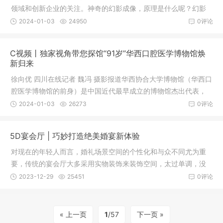
领域和创新企业的关注。神奇的幻影成像，原理是什么呢？幻影
成像技术常用于发布会、演唱会、企业年会等大型舞台，它以斜
2024-01-03
24950
0评论
置的框架作为支撑，把具有一定透明度的反射膜绷装于框架内。
投影机画面投射在或上或下的水平成像幕上，成像幕中的影像依
C视频丨独家视角带您探馆“91岁”华西口腔医学博物馆焕
靠反射原理将光线反射
新归来
徐向优 四川在线记者 魏冯 摄影报道华西协合大学博物馆（华西口
腔医学博物馆的前身）是中国近代最早成立的博物馆杰出代表，
是中国高等院校以及西南地区创建最早历史最悠久的博物馆之
2024-01-03
26273
0评论
一。近日，始建于1932年的华西口腔医学博物馆以崭新面貌回
归，进入试运行阶段。历时1年多升级改造，总布展面积达1200平
5D宴会厅 | 巧妙打造绝美婚宴新体验
方米，由上下三层组成
对现在的年轻人而言，婚礼场景空间的个性化和与众不同尤为重
要，传统的宴会厅大多采用实物装饰来装饰空间，太过单调，没
有创意。全息5D光影宴会厅采用数码主题和全息投影技术，结合
2023-12-29
25451
0评论
墙壁、地面、纱幕等媒介，营造出一种立体的视觉效果。裸眼3D
场景，就像是在看3D电影一样，让人有一种置身于真实世界中的
感觉。配合运动摄像系
« 上一页
1
/57
下一页 »