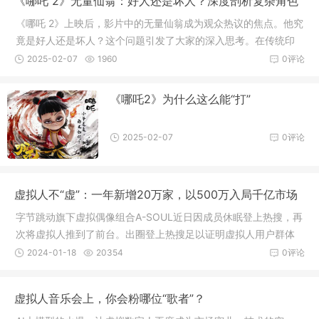
《哪吒 2》无量仙翁：好人还是坏人？深度剖析复杂角色
常住热搜了。
《哪吒 2》上映后，影片中的无量仙翁成为观众热议的焦点。他究
竟是好人还是坏人？这个问题引发了大家的深入思考。在传统印
象里，仙人总是慈爱、正义的化身，然而无量仙翁的出现，打破
2025-02-07
1960
0评论
了这种刻板认知，他的行为和动机充满了复杂性。《哪吒 2》无量
仙翁：好人还是坏人？深度剖析复杂角色从表面上看，无量仙翁
《哪吒2》为什么这么能“打”
是阐教大师兄，地
2025-02-07
0评论
虚拟人不“虚”：一年新增20万家，以500万入局千亿市场
字节跳动旗下虚拟偶像组合A-SOUL近日因成员休眠登上热搜，再
次将虚拟人推到了前台。出圈登上热搜足以证明虚拟人用户群体
已经不小。实际上虚拟人已经成为元宇宙热潮之后最热的一个方
2024-01-18
20354
0评论
向，除了字节，网易、腾讯、百度等诸多互联网大厂也在这个赛
道发力。天眼查数据显示，我国现有虚拟数字人相关企业28.8万
虚拟人音乐会上，你会粉哪位“歌者”？
余家，有近七成的虚拟