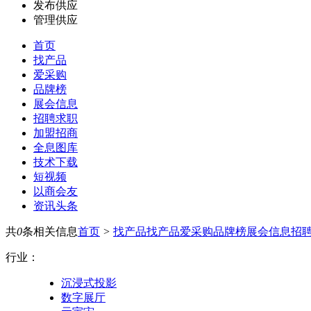
发布供应
管理供应
首页
找产品
爱采购
品牌榜
展会信息
招聘求职
加盟招商
全息图库
技术下载
短视频
以商会友
资讯头条
共
0
条相关信息
首页
>
找产品
找产品
爱采购
品牌榜
展会信息
招
行业：
沉浸式投影
数字展厅