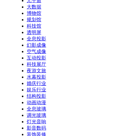
元宇宙
大数据
博物馆
规划馆
科技馆
透明屏
全息投影
幻影成像
空气成像
互动投影
科技展厅
夜游文旅
水幕投影
婚庆行业
娱乐行业
结构投影
动画动漫
全息玻璃
调光玻璃
灯光音响
影音数码
装饰装修