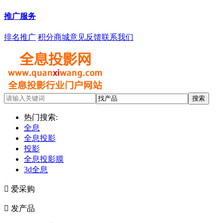
推广服务
排名推广
积分商城
意见反馈
联系我们
热门搜索:
全息
全息投影
投影
全息投影膜
3d全息

爱采购

发产品