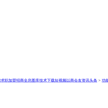
聘求职
加盟招商
全息图库
技术下载
短视频
以商会友
资讯头条
>
功