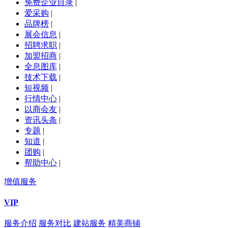
免费企业目录
|
爱采购
|
品牌榜
|
展会信息
|
招聘求职
|
加盟招商
|
全息图库
|
技术下载
|
短视频
|
行情中心
|
以商会友
|
资讯头条
|
专题
|
知道
|
团购
|
帮助中心
|
增值服务
VIP
服务介绍
服务对比
建站服务
精美商铺