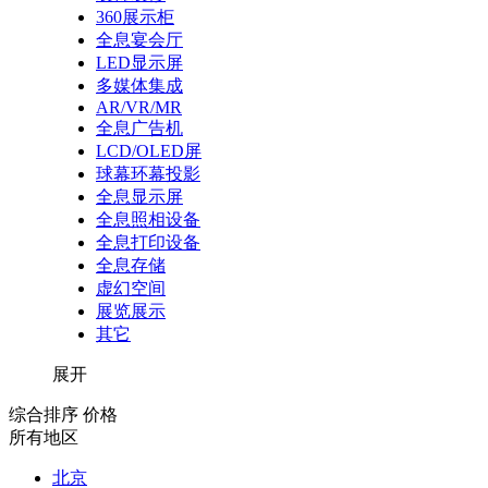
360展示柜
全息宴会厅
LED显示屏
多媒体集成
AR/VR/MR
全息广告机
LCD/OLED屏
球幕环幕投影
全息显示屏
全息照相设备
全息打印设备
全息存储
虚幻空间
展览展示
其它
展开
综合排序
价格
所有地区
北京