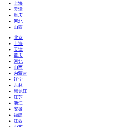
上海
天津
重庆
河北
山西
北京
上海
天津
重庆
河北
山西
内蒙古
辽宁
吉林
黑龙江
江苏
浙江
安徽
福建
江西
山东