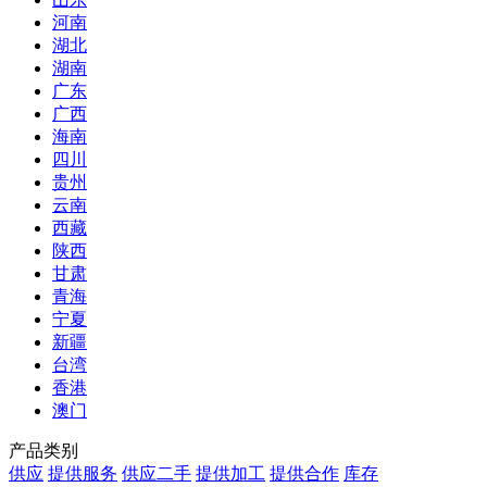
河南
湖北
湖南
广东
广西
海南
四川
贵州
云南
西藏
陕西
甘肃
青海
宁夏
新疆
台湾
香港
澳门
产品类别
供应
提供服务
供应二手
提供加工
提供合作
库存