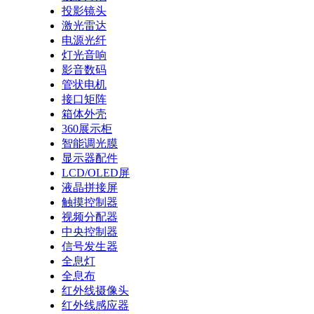
投影镜头
激光雷达
电源光纤
灯光音响
影音数码
管状电机
接口矩阵
箱体外壳
360展示柜
智能调光膜
显示器配件
LCD/OLED屏
液晶拼接屏
触摸控制器
视频分配器
中央控制器
信号发生器
全息灯
全息布
红外线摄像头
红外线感应器