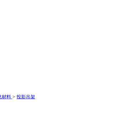
息材料
>
投影吊架