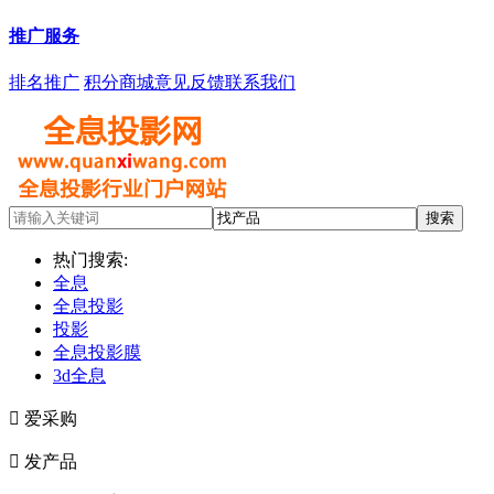
推广服务
排名推广
积分商城
意见反馈
联系我们
热门搜索:
全息
全息投影
投影
全息投影膜
3d全息

爱采购

发产品