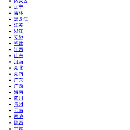
内蒙古
辽宁
吉林
黑龙江
江苏
浙江
安徽
福建
江西
山东
河南
湖北
湖南
广东
广西
海南
四川
贵州
云南
西藏
陕西
甘肃