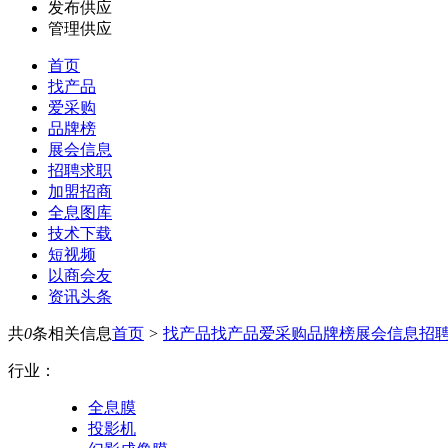
发布供应
管理供应
首页
找产品
爱采购
品牌榜
展会信息
招聘求职
加盟招商
全息图库
技术下载
短视频
以商会友
资讯头条
共
0
条相关信息
首页
>
找产品
找产品
爱采购
品牌榜
展会信息
招
行业：
全息膜
投影机