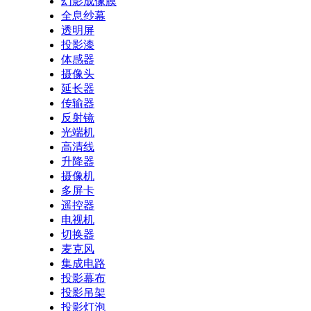
幻影成像膜
全息纱幕
透明屏
投影漆
体感器
摄像头
延长器
传输器
反射镜
光端机
高清线
升降器
摄像机
多屏卡
遥控器
电视机
切换器
麦克风
集成电路
投影幕布
投影吊架
投影灯泡