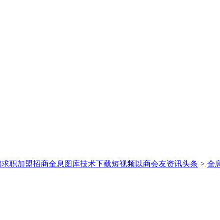
聘求职
加盟招商
全息图库
技术下载
短视频
以商会友
资讯头条
>
全