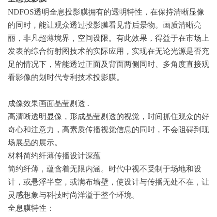
NDFOS
透明全息投影膜拥有的透明特性，在保持清晰显像
的同时，能让观众透过投影膜看见背后景物。画质清晰亮
丽，非凡超薄境界，空间设限。有此效果，得益于在市场上
发表的综合衍射图技术的实际应用，实现在无论光源是否充
足的情况下，皆能透过正面及背面两侧同时、多角度直接观
看影像的划时代专利技术投影膜。
成像效果画面晶莹剔透 .
高清晰透明显像，形成晶莹剔透的视觉，时间抓住观众的好
奇心和注意力，高素质传播视觉信息的同时，不会阻碍到现
场展品的展示。
材料简约纤薄传播设计深蕴
简约纤薄，蕴含着无限内涵。时代中视不受制于场地和设
计，或悬浮半空，或满布墙壁，使设计与传播无处不在，让
灵感想象与科技时尚洋溢于整个环境。
全息膜特性：