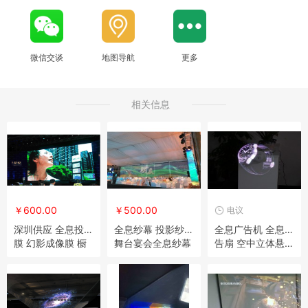
微信交谈
地图导航
更多
相关信息
￥600.00
￥500.00
电议
深圳供应 全息投影
全息纱幕 投影纱幕
全息广告机 全息广
膜 幻影成像膜 橱
舞台宴会全息纱幕
告扇 空中立体悬浮
窗广告贴膜背投膜
3D立体投影纱幕
成像无屏成像
工程