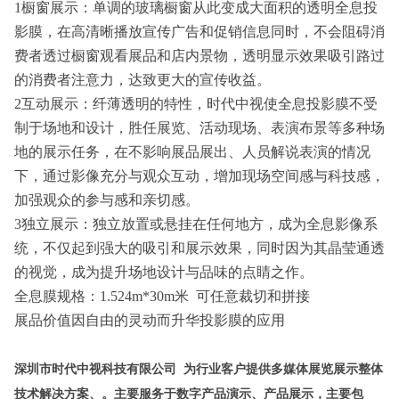
1橱窗展示：单调的玻璃橱窗从此变成大面积的透明全息投
影膜，在高清晰播放宣传广告和促销信息同时，不会阻碍消
费者透过橱窗观看展品和店内景物，透明显示效果吸引路过
的消费者注意力，达致更大的宣传收益。
2互动展示：纤薄透明的特性，时代中视使全息投影膜不受
制于场地和设计，胜任展览、活动现场、表演布景等多种场
地的展示任务，在不影响展品展出、人员解说表演的情况
下，通过影像充分与观众互动，增加现场空间感与科技感，
加强观众的参与感和亲切感。
3独立展示：独立放置或悬挂在任何地方，成为全息影像系
统，不仅起到强大的吸引和展示效果，同时因为其晶莹通透
的视觉，成为提升场地设计与品味的点睛之作。
全息膜规格：1.524m*30m米 可任意裁切和拼接
展品价值因自由的灵动而升华投影膜的应用
深圳市时代中视科技有限公司
为行业客户提供多媒体展览展示整体
技术解决方案、。主要服务于数字产品演示、产品展示，主要包