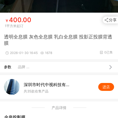
400.00
分享
￥
1平方米起订
透明全息膜 灰色全息膜 乳白全息膜 投影正投膜背透
膜
0已售
2026-01-30 16:45
1678
参数
品牌 …
深圳市时代中视科技有限公司
进店
共35款在售产品
产品详情
全息投影膜