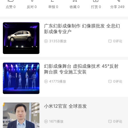
点赞
0
反对
0
举报 0
收藏 0
打赏
0
分享
249
广东幻影成像制作 幻像膜批发 全息幻
影成像专业户
31353播放
0评论
幻影成像舞台 虚拟成像技术 45°反射
舞台膜 专业施工安装
41775播放
0评论
小米12官宣 全球首发
1671播放
0评论