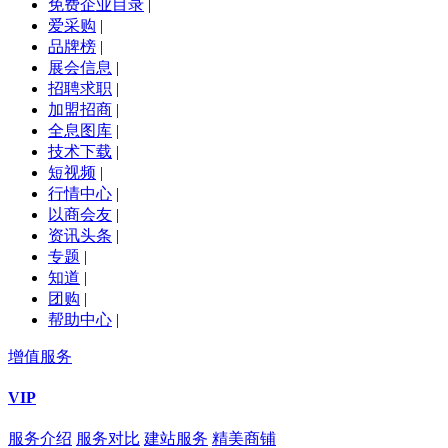
免费企业目录
|
爱采购
|
品牌榜
|
展会信息
|
招聘求职
|
加盟招商
|
全息图库
|
技术下载
|
短视频
|
行情中心
|
以商会友
|
资讯头条
|
专题
|
知道
|
团购
|
帮助中心
|
增值服务
VIP
服务介绍
服务对比
建站服务
精美商铺