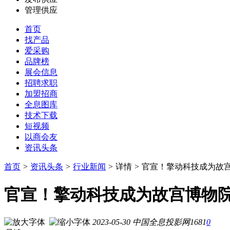
管理供应
首页
找产品
爱采购
品牌榜
展会信息
招聘求职
加盟招商
全息图库
技术下载
短视频
以商会友
资讯头条
首页
>
资讯头条
>
行业新闻
>
详情
>
官宣！擎动科技成为故
官宣！擎动科技成为故宫博物
2023-05-30
中国全息投影网
1681
0