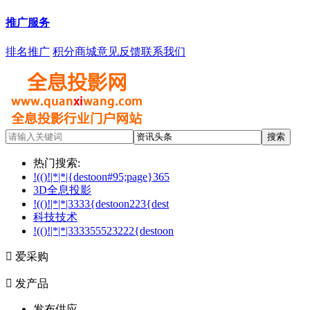
推广服务
排名推广
积分商城
意见反馈
联系我们
热门搜索:
!(()!|*|*|{destoon#95;page}365
3D全息投影
!(()!|*|*|3333{destoon223{dest
科技技术
!(()!|*|*|333355523222{destoon

爱采购

发产品
发布供应