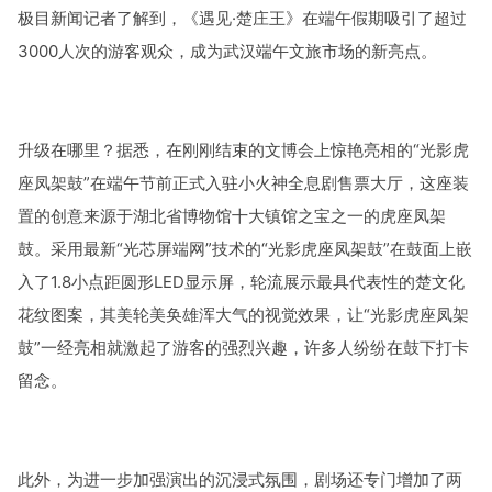
极目新闻记者了解到，《遇见·楚庄王》在端午假期吸引了超过
3000人次的游客观众，成为武汉端午文旅市场的新亮点。
升级在哪里？据悉，在刚刚结束的文博会上惊艳亮相的“光影虎
座凤架鼓”在端午节前正式入驻小火神全息剧售票大厅，这座装
置的创意来源于湖北省博物馆十大镇馆之宝之一的虎座凤架
鼓。采用最新“光芯屏端网”技术的“光影虎座凤架鼓”在鼓面上嵌
入了1.8小点距圆形LED显示屏，轮流展示最具代表性的楚文化
花纹图案，其美轮美奂雄浑大气的视觉效果，让“光影虎座凤架
鼓”一经亮相就激起了游客的强烈兴趣，许多人纷纷在鼓下打卡
留念。
此外，为进一步加强演出的沉浸式氛围，剧场还专门增加了两