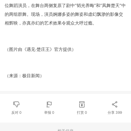
位舞蹈演员，在舞台两侧复原了剧中“韬光养晦”和“凤舞楚天”中
的两组群舞。现场，演员婀娜多姿的舞姿和虚幻飘渺的影像交
相辉映，亦真亦幻的艺术效果令观众大呼过瘾。
（图片由《遇见·楚庄王》官方提供）
（来源：极目新闻）
反对
0
举报 0
打赏
0
分享
399
相关信息