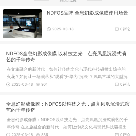
NDFOS品牌 全息幻影成像膜使用场景
2025-03-18
0评论
NDFOS全息幻影成像膜 以科技之光，点亮凤凰沉浸式演
艺的千年传奇
在文旅融合的新时代，如何让传统文化与现代科技碰撞出惊艳的
火花？如何让一场演艺从“观看”升华为“沉浸”？凤凰古城的大型沉
浸式实景演出，凤凰沉浸式演艺场地给出了答案——借助NDFOS
2025-03-18
901
0评论
品牌全息幻影成像膜，这座千年古城的故事被赋予了超越想象的
视觉生命力，为观众开启了一场穿越时空的奇幻之旅。当千年凤
全息幻影成像膜：NDFOS以科技之光，点亮凤凰沉浸式演
凰遇见未来科技
艺的千年传奇
全息幻影成像膜：NDFOS以科技之光，点亮凤凰沉浸式演艺的千
年传奇 在文旅融合的新时代，如何让传统文化与现代科技碰撞出
惊艳的火花？如何让一场演艺从“观看”升华为“沉浸”？凤凰古城的
2025-03-18
835
0评论