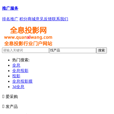
推广服务
排名推广
积分商城
意见反馈
联系我们
热门搜索:
全息
全息投影
投影
全息投影膜
3d全息

爱采购

发产品