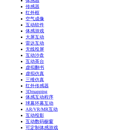
体感器
传感器
红外框
空气成像
互动软件
体感游戏
大屏互动
雷达互动
无线投屏
互动沙盘
互动茶台
虚拟翻书
虚拟仿真
三维仿真
红外传感器
3Dmapping
体感互动程序
球幕环幕互动
AR/VR/MR互动
互动投影
互动数码橱窗
可定制体感游戏