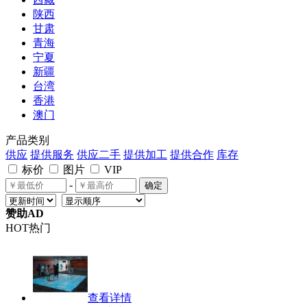
陕西
甘肃
青海
宁夏
新疆
台湾
香港
澳门
产品类别
供应
提供服务
供应二手
提供加工
提供合作
库存
标价
图片
VIP
-
确定
赞助AD
HOT热门
查看详情