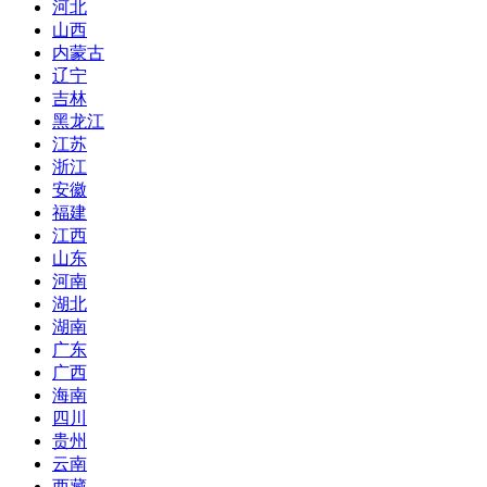
河北
山西
内蒙古
辽宁
吉林
黑龙江
江苏
浙江
安徽
福建
江西
山东
河南
湖北
湖南
广东
广西
海南
四川
贵州
云南
西藏