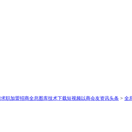
聘求职
加盟招商
全息图库
技术下载
短视频
以商会友
资讯头条
>
全