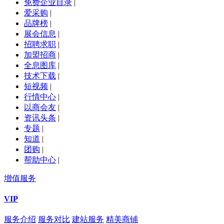
免费企业目录
|
爱采购
|
品牌榜
|
展会信息
|
招聘求职
|
加盟招商
|
全息图库
|
技术下载
|
短视频
|
行情中心
|
以商会友
|
资讯头条
|
专题
|
知道
|
团购
|
帮助中心
|
增值服务
VIP
服务介绍
服务对比
建站服务
精美商铺