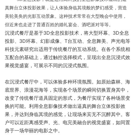
真舞台立体投影效果，让人体验身临其境般的梦幻感受，营造
美轮美奂的光影互动景象。这种技术常常在大型晚会中使用，
但近来也走进了普通百姓的婚礼宴会、酒吧派对等等。
3D
3D
沉浸式餐厅是基于
全息投影技术，将大型环幕、
全息
3D
T
投影、
环幕、幻影成像、
台互动、全息舞美、声光电等
科技元素研究出适用于传统餐厅的互动系统。在各个系统相
互配合的基础上，通过触控选择模式，呈现出全息沉浸式效
果视觉盛宴，可展示不同的沉浸式氛围。
在沉浸式餐厅中，可以体验多种环境氛围。如原始森林、海
底世界、浪漫花海等，实现各个场景的瞬间切换置身其中，
改变了传统餐厅道具固定的形式，为餐厅实现了各种场景变
换的可能。利用全息影像技术做出逼真的舞台立体投影效
果，并达到身临其境的感觉，让现场来宾无不沉醉其中。客
户可以近距离感受声、光、电完美融合的视觉盛宴，如同置
身于一场华丽的电影之中。