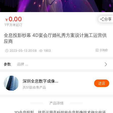
0.00
分享
￥
1平方米起订
全息投影纱幕 4D宴会厅婚礼秀方案设计施工运营供
应商
0询价
2023-05-13 20:08
1903
参数
品牌 …
深圳全息数字成像公司
进店
共51款在售产品
产品详情
3D
全息投影，就是运用高科技的全息影像技术做出的逼