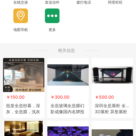
在线交谈
发送信件
拨打电话
阿里旺旺
地图导航
更多
相关信息
￥150.00
￥300.00
￥500.00
批发全息纱幕，深
全息玻璃全息膜幻
深圳全息展柜 全息
灰，全息膜，浅灰
影成像国内名牌投
3D展柜 异形展柜
投影膜
影膜
定制