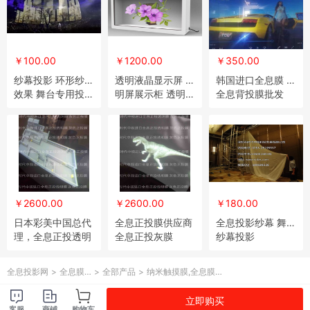
￥100.00
￥1200.00
￥350.00
纱幕投影 环形纱幕
透明液晶显示屏 透
韩国进口全息膜 ，
效果 舞台专用投影
明屏展示柜 透明屏
全息背投膜批发
纱幕
￥2600.00
￥2600.00
￥180.00
日本彩美中国总代
全息正投膜供应商
全息投影纱幕 舞台
理，全息正投透明
全息正投灰膜
纱幕投影
膜销售批发
全息投影网
>
全息膜…
>
全部产品
>
纳米触摸膜,全息膜…
立即购买
客服
商铺
购物车