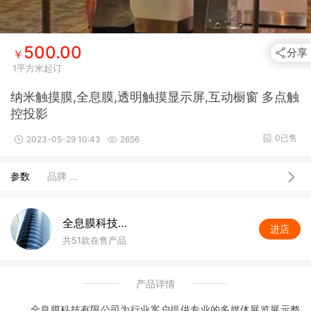
500.00
分享
￥
1平方米起订
纳米触摸膜,全息膜,透明触摸显示屏,互动橱窗 多点触
控投影
0已售
2023-05-29 10:43
2656
参数
品牌 …
全息膜科技公司
进店
共51款在售产品
产品详情
全息膜科技有限公司为行业客户提供专业的多媒体展览展示整