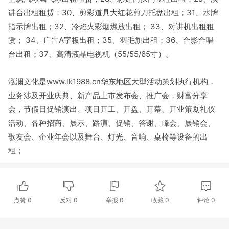
讲台出租租赁；30、剪彩道具大红花剪刀托盘出租；31、水牌
指示牌出租；32、冷焰火彩烟燃放出租； 33、对讲机出租租
赁； 34、广告A字板出租；35、羽毛旗出租；36、合影合唱
台出租；37、高清液晶电视机（55/55/65寸）。
泓澜文化是www.lk1988.cn华东地区大型活动策划执行机构，
业务涉及开业庆典、新产品上市发布会、推广会，财富分享
会，节假日促销演出、项目开工、开盘、开幕、开业策划礼仪
活动、各种招商、展示、路演、促销、答谢、峰会、展销会、
歌友会、企业年会以及舞台、灯光、音响、桌椅等设备的出
租；
点赞
0
反对
0
举报 0
收藏 0
评论
0