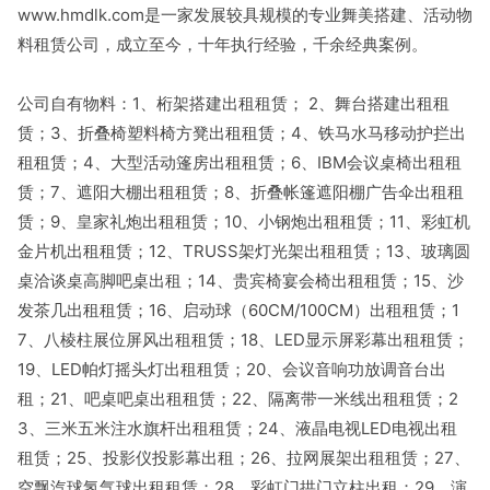
www.hmdlk.com是一家发展较具规模的专业舞美搭建、活动物
料租赁公司，成立至今，十年执行经验，千余经典案例。
公司自有物料：1、桁架搭建出租租赁； 2、舞台搭建出租租
赁；3、折叠椅塑料椅方凳出租租赁；4、铁马水马移动护拦出
租租赁；4、大型活动篷房出租租赁；6、IBM会议桌椅出租租
赁；7、遮阳大棚出租租赁；8、折叠帐篷遮阳棚广告伞出租租
赁；9、皇家礼炮出租租赁；10、小钢炮出租租赁；11、彩虹机
金片机出租租赁；12、TRUSS架灯光架出租租赁；13、玻璃圆
桌洽谈桌高脚吧桌出租；14、贵宾椅宴会椅出租租赁；15、沙
发茶几出租租赁；16、启动球（60CM/100CM）出租租赁；1
7、八棱柱展位屏风出租租赁；18、LED显示屏彩幕出租租赁；
19、LED帕灯摇头灯出租租赁；20、会议音响功放调音台出
租；21、吧桌吧桌出租租赁；22、隔离带一米线出租租赁；2
3、三米五米注水旗杆出租租赁；24、液晶电视LED电视出租
租赁；25、投影仪投影幕出租；26、拉网展架出租租赁；27、
空飘汽球氢气球出租租赁；28、彩虹门拱门立柱出租；29、演