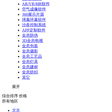
AR/VR/MR软件
空气成像软件
360展示片源
球幕环幕软件
沙盘控制系统
APP定制软件
全息防伪
3D全息电视
全息包装
全息摄影
全息工艺品
全息灯具
全息建材
全息纺织
其它
展开
综合排序
价格
所有地区
北京