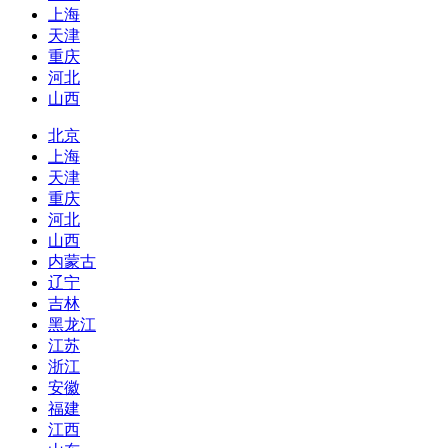
上海
天津
重庆
河北
山西
北京
上海
天津
重庆
河北
山西
内蒙古
辽宁
吉林
黑龙江
江苏
浙江
安徽
福建
江西