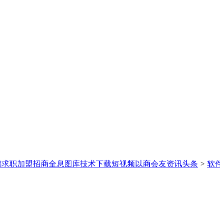
聘求职
加盟招商
全息图库
技术下载
短视频
以商会友
资讯头条
>
软