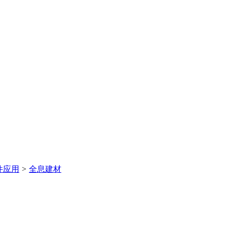
件应用
>
全息建材