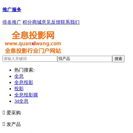
推广服务
排名推广
积分商城
意见反馈
联系我们
热门搜索:
全息
全息投影
投影
全息投影膜
3d全息

爱采购

发产品