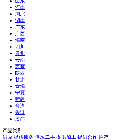
山东
河南
湖北
湖南
广东
广西
海南
四川
贵州
云南
西藏
陕西
甘肃
青海
宁夏
新疆
台湾
香港
澳门
产品类别
供应
提供服务
供应二手
提供加工
提供合作
库存