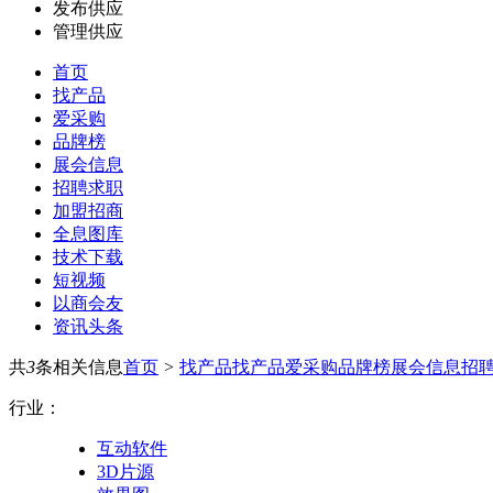
发布供应
管理供应
首页
找产品
爱采购
品牌榜
展会信息
招聘求职
加盟招商
全息图库
技术下载
短视频
以商会友
资讯头条
共
3
条相关信息
首页
>
找产品
找产品
爱采购
品牌榜
展会信息
招
行业：
互动软件
3D片源