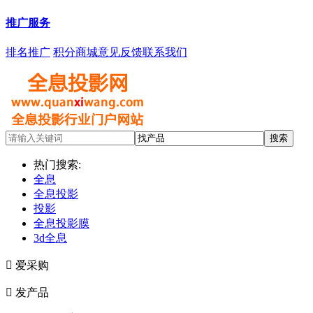
推广服务
排名推广
积分商城
意见反馈
联系我们
热门搜索:
全息
全息投影
投影
全息投影膜
3d全息

爱采购

发产品