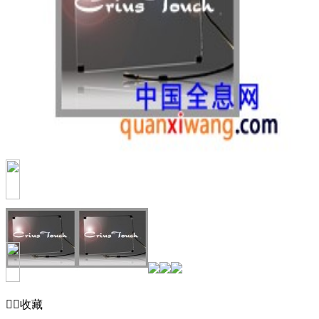


收藏