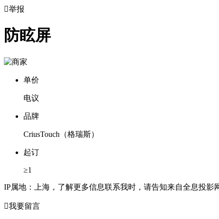

举报
防眩屏
单价
电议
品牌
CriusTouch（格瑞斯）
起订
≥1
IP属地：上海，了解更多信息联系我时，请告知来自全息投影

我要留言